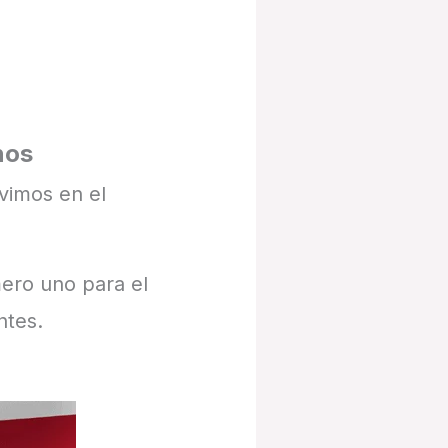
nos
vimos en el
mero uno para el
ntes.