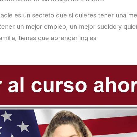
adie es un secreto que si quieres tener una me
s tener un mejor empleo, un mejor sueldo y qui
amilia, tienes que aprender ingles