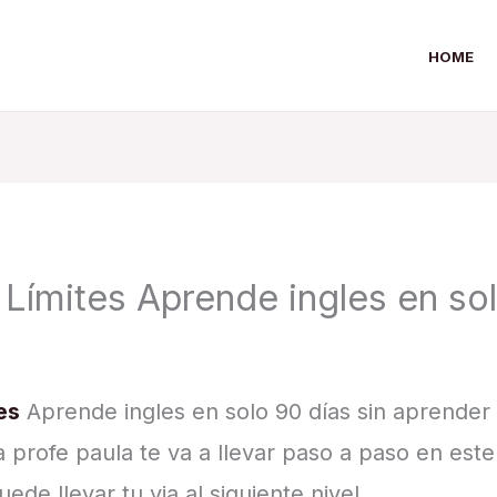
HOME
n Límites Aprende ingles en so
es
Aprende ingles en solo 90 días sin aprender 
a profe paula te va a llevar paso a paso en est
ede llevar tu via al siguiente nivel…