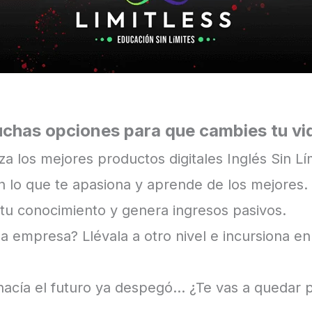
chas opciones para que cambies tu vi
za los mejores productos digitales Inglés Sin Lí
 lo que te apasiona y aprende de los mejores.
u conocimiento y genera ingresos pasivos.
a empresa? Llévala a otro nivel e incursiona e
hacía el futuro ya despegó… ¿Te vas a quedar 