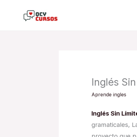
Skip
to
content
Inglés Si
Aprende ingles
Inglés Sin Límit
gramaticales, L
proyecto que pu