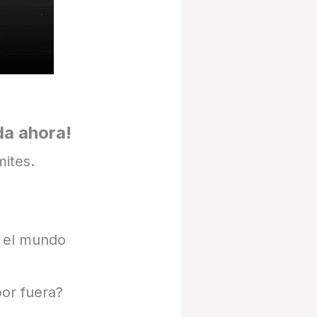
da ahora!
mites.
n el mundo
por fuera?