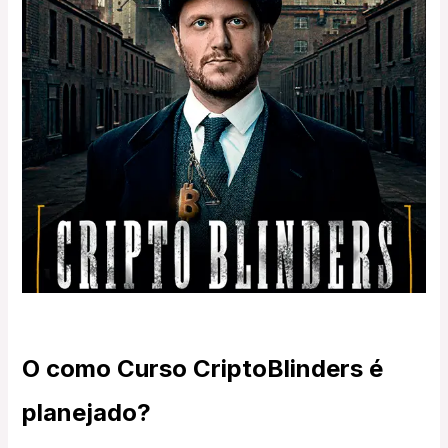
O como Curso CriptoBlinders é
planejado?